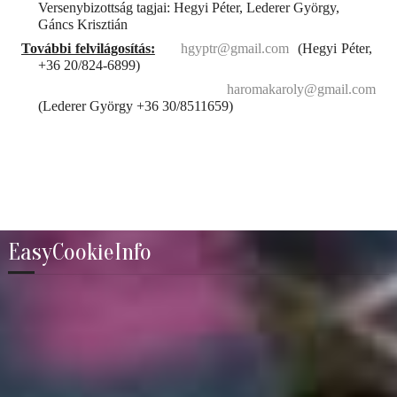
Versenybizottság tagjai: Hegyi Péter, Lederer György,
Gáncs Krisztián
További felvilágosítás:
hgyptr@gmail.com
(Hegyi Péter,
+36 20/824-6899)
haromakaroly@gmail.com
(Lederer György +36 30/8511659)
EasyCookieInfo