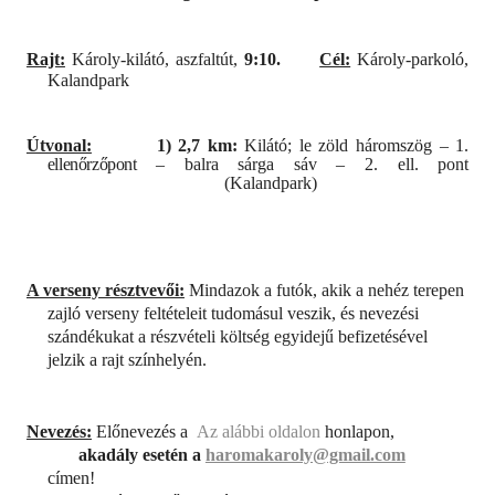
Rajt:
Károly-kilátó, aszfaltút,
9:10.
Cél:
Károly-parkoló,
Kalandpark
Útvonal:
1) 2,7 km:
Kilátó; le zöld háromszög – 1.
ellenőrzőpont
– balra sárga sáv – 2. ell. pont
(Kalandpark)
A verseny résztvevői:
Mindazok a futók, akik a nehéz terepen
zajló verseny feltételeit tudomásul veszik, és nevezési
szándékukat a részvételi költség egyidejű befizetésével
jelzik a rajt színhelyén.
Nevezés:
Előnevezés a
Az alábbi oldalon
honlapon,
akadály esetén a
haromakaroly@gmail.com
címen!