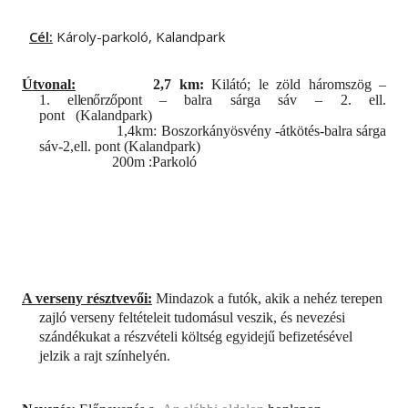
Cél:
Károly-parkoló, Kalandpark
Útvonal:
2,7 km:
Kilátó; le zöld háromszög –
1.
ellenőrzőpont
– balra sárga sáv – 2. ell.
pont
(Kalandpark)
1,4km: Boszorkányösvény -átkötés-balra sárga
sáv-2,ell. pont (Kalandpark)
200m :Parkoló
A verseny résztvevői:
Mindazok a futók, akik a nehéz terepen
zajló verseny feltételeit tudomásul veszik, és nevezési
szándékukat a részvételi költség egyidejű befizetésével
jelzik a rajt színhelyén.