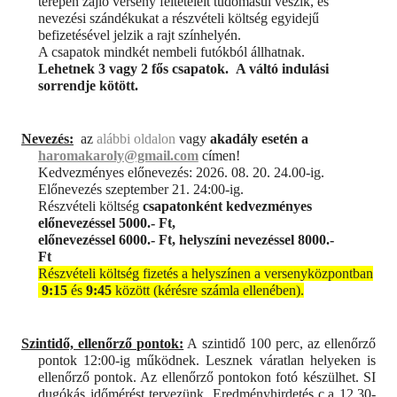
terepen zajló verseny feltételeit tudomásul veszik, és
nevezési szándékukat a részvételi költség egyidejű
befizetésével jelzik a rajt színhelyén.
A csapatok mindkét nembeli futókból állhatnak.
Lehetnek 3 vagy 2 fős csapatok.
A váltó indulási
sorrendje kötött.
Nevezés:
az
alábbi oldalon
vagy
akadály esetén a
haromakaroly@gmail.com
címen!
Kedvezményes előnevezés: 2026. 08. 20. 24.00-ig.
Előnevezés szeptember 21. 24:00-ig.
Részvételi költség
csapatonként kedvezményes
előnevezéssel 5000.- Ft,
előnevezéssel 6000.- Ft, helyszíni nevezéssel 8000.-
Ft
Részvételi költség fizetés a helyszínen a versenyközpontban
9:15
és
9:45
között (kérésre számla ellenében).
Szintidő, ellenőrző pontok:
A szintidő 100 perc, az ellenőrző
pontok 12:00-ig működnek. Lesznek váratlan helyeken is
ellenőrző pontok. Az ellenőrző pontokon fotó készülhet. SI
dugókás időmérést tervezünk. Eredményhirdetés c.a 12.30-