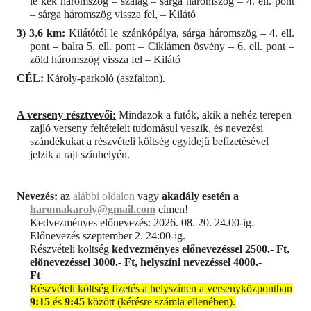
le kék háromszög – szalag – sárga háromszög – 4. ell. pont
– sárga háromszög vissza fel, – Kilátó
3) 3,6 km:
Kilátótól le szánkópálya, sárga háromszög – 4. ell.
pont – balra 5. ell. pont – Ciklámen ösvény – 6. ell. pont –
zöld háromszög vissza fel – Kilátó
CÉL:
Károly-parkoló (aszfalton).
A verseny résztvevői:
Mindazok a futók, akik a nehéz terepen
zajló verseny feltételeit tudomásul veszik, és nevezési
szándékukat a részvételi költség egyidejű befizetésével
jelzik a rajt színhelyén.
Nevezés:
az
alábbi oldalon
vagy
akadály esetén a
haromakaroly@gmail.com
címen!
Kedvezményes előnevezés: 2026. 08. 20. 24.00-ig.
Előnevezés szeptember 2. 24:00-ig.
Részvételi költség
kedvezményes előnevezéssel 2500.- Ft,
előnevezéssel 3000.- Ft, helyszíni nevezéssel 4000.-
Ft
Részvételi költség fizetés a helyszínen a versenyközpontban
9:15
és
9:45
között (kérésre számla ellenében).