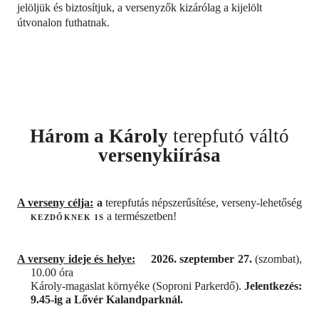
jelöljük és biztosítjuk, a versenyzők kizárólag a kijelölt
útvonalon futhatnak.
Három a Károly
terepfutó váltó
versenykiírása
A verseny célja:
a
terepfutás népszerűsítése, verseny-lehetőség
kezdőknek is
a természetben!
A verseny ideje és helye:
2026. szeptember 27.
(szombat),
10.00 óra
Károly-magaslat környéke (Soproni Parkerdő).
Jelentkezés:
9.45-ig a Lővér Kalandparknál.