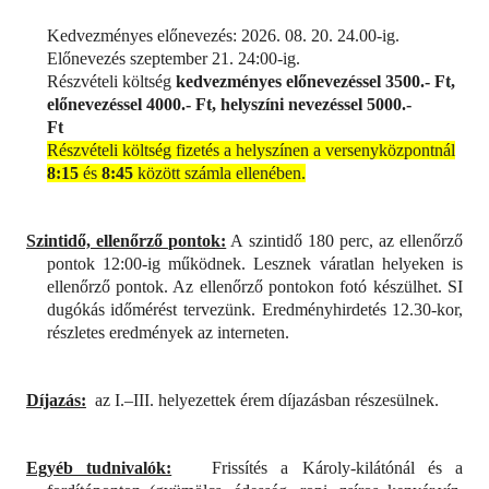
Kedvezményes előnevezés: 2026. 08. 20. 24.00-ig.
Előnevezés szeptember 21. 24:00-ig.
Részvételi költség
kedvezményes előnevezéssel 3500.- Ft,
előnevezéssel 4000.- Ft, helyszíni nevezéssel 5000.-
Ft
Részvételi költség fizetés a helyszínen a versenyközpontnál
8:15
és
8:45
között számla ellenében.
Szintidő, ellenőrző pontok:
A szintidő 180 perc, az ellenőrző
pontok 12:00-ig működnek. Lesznek váratlan helyeken is
ellenőrző pontok. Az ellenőrző pontokon fotó készülhet. SI
dugókás időmérést tervezünk. Eredményhirdetés 12.30-kor,
részletes eredmények az interneten.
Díjazás:
az I.–III. helyezettek érem díjazásban részesülnek.
Egyéb tudnivalók:
Frissítés a Károly-kilátónál és a