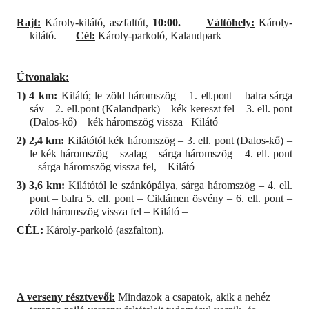
Rajt:
Károly-kilátó, aszfaltút,
10:00.
Váltóhely:
Károly-
kilátó.
Cél:
Károly-parkoló, Kalandpark
Útvonalak:
1) 4 km:
Kilátó; le zöld háromszög – 1.
ell.pont
– balra sárga
sáv – 2. ell.pont (Kalandpark)
– kék kereszt fel – 3. ell. pont
(Dalos-kő) – kék háromszög vissza– Kilátó
2) 2,4 km:
Kilátótól kék háromszög – 3. ell. pont (Dalos-kő) –
le kék háromszög – szalag – sárga háromszög – 4. ell. pont
– sárga háromszög vissza fel, – Kilátó
3) 3,6 km:
Kilátótól le szánkópálya, sárga háromszög – 4. ell.
pont – balra 5. ell. pont – Ciklámen ösvény – 6. ell. pont –
zöld háromszög vissza fel – Kilátó –
CÉL:
Károly-parkoló (aszfalton).
A verseny résztvevői:
Mindazok a csapatok, akik a nehéz