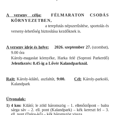
A verseny célja:
FÉLMARATON CSODÁS
KÖRNYEZETBEN,
a terepfutás népszerűsítése, sportolás és
verseny-lehetőség biztosítása kezdőknek is.
A verseny ideje és helye:
2026. szeptember 27.
(szombat),
9.00 óra
Károly-magaslat környéke, Harka felé (Soproni Parkerdő)
Jelentkezés: 8.45-ig a Lővér Kalandparknál.
Rajt:
Károly-kilátó, aszfaltút,
9:00.
Cél:
Károly-parkoló,
Kalandpark
Útvonalak:
1) 4 km:
Kilátó; le zöld háromszög – 1.
ellenőrzőpont
– balra
sárga sáv – 2. ell. pont
(Kalandpark) – kék kereszt fel – 3.
ell. pont (Dalos-kő) – kék háromszög vissza,