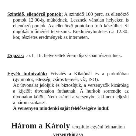
Szintidő, ellenőrző pontok:
A szintidő 100 perc, az ellenőrző
pontok 12:00-ig működnek. Lesznek váratlan helyeken is
ellenőrző pontok. Az ellenőrző pontokon fotó készülhet. SI
dugókás időmérést tervezünk. Eredményhirdetés c.a 12.30-
kor, részletes eredmények az interneten.
Díjazás:
az I.–III. helyezettek érem díjazásban részesülnek.
Egyéb tudnivalók:
Frissítés a Kilátónál és a parkolóban
(gyümölcs, édesség, zsíros kenyér, víz, ISO).
Az útvonalat jelöljük és biztosítjuk, a versenyzők kizárólag
a kijelölt útvonalon futhatnak. A hurkok sorrendje az
útvonalon kötött. Nem számít a versenybe, aki nem teljesíti
a három szakaszt.
A versenyen mindenki saját felelősségére indul!
Három a Károly
terepfutó egyéni félmaraton
versenykiírása