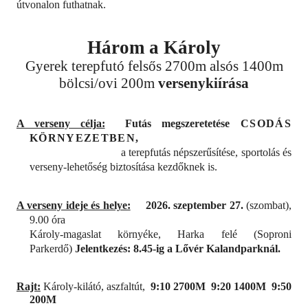
útvonalon futhatnak.
Három a Károly
Gyerek terepfutó felsős 2700m alsós 1400m
bölcsi/ovi 200m
versenykiírása
A verseny célja:
Futás megszeretetése
CSODÁS
KÖRNYEZETBEN,
a terepfutás népszerűsítése, sportolás és
verseny-lehetőség biztosítása kezdőknek is.
A verseny ideje és helye:
2026. szeptember 27.
(szombat),
9.00 óra
Károly-magaslat környéke, Harka felé (Soproni
Parkerdő)
Jelentkezés: 8.45-ig a Lővér Kalandparknál.
Rajt:
Károly-kilátó, aszfaltút,
9:10 2700M 9:20 1400M 9:50
200M