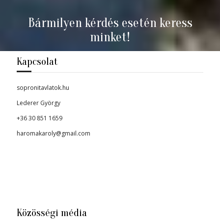
Bármilyen kérdés esetén keress
minket!
Kapcsolat
sopronitavlatok.hu
Lederer György
+36 30 851 1659
haromakaroly@gmail.com
Közösségi média