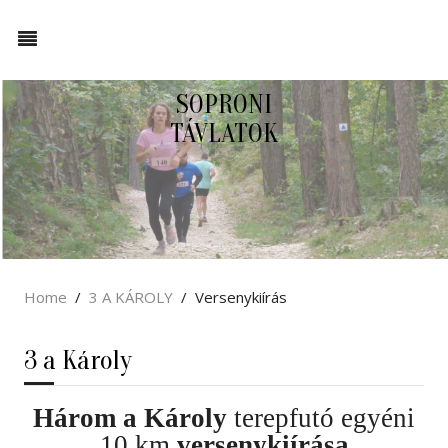
SOPRONI
TÁVLATOK
Home
3 A KÁROLY
Versenykiírás
3 a Károly
Három a Károly
terepfutó egyéni
10 km
versenykiírása