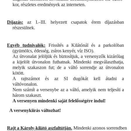
kor, részletes eredmények az interneten.
Díjazás:
az I.–III. helyezett csapatok érem díjazásban
részesülnek.
Egyéb tudnivalók:
Frissítés a Kilátónál és a parkolóban
(gyümölcs, édesség, zsíros kenyér, víz ISO).
Az útvonalat jelöljük és biztosítjuk, a versenyzők kizárólag
a kijelölt útvonalon futhatnak. Mindenki megválaszthatja,
melyik szakaszon fut; de a váltó sorrendje az útvonalon
kötött.
A rajtszámot és az SI dugókát kell átadni a
váltóvonalon.
Nem számít a versenybe az a váltó, amelyik nem teljesíti a
három szakaszt.
A versenyen mindenki saját felelősségére indul!
A versenykiírás változhat!
Rajt a Károly-kilátó aszfaltútján.
Mindenki azonos sorrendben