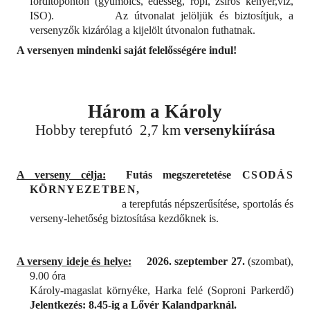
fordítóponton (gyümölcs, édesség, ropi, zsíros kenyér,víz,
ISO).
Az útvonalat jelöljük és biztosítjuk, a
versenyzők kizárólag a kijelölt útvonalon futhatnak.
A versenyen mindenki saját felelősségére indul!
Három a Károly
Hobby terepfutó 2,7 km
versenykiírása
A verseny célja:
Futás megszeretetése
CSODÁS
KÖRNYEZETBEN,
a terepfutás népszerűsítése, sportolás és
verseny-lehetőség biztosítása kezdőknek is.
A verseny ideje és helye:
2026. szeptember 27.
(szombat),
9.00 óra
Károly-magaslat környéke, Harka felé (Soproni Parkerdő)
Jelentkezés: 8.45-ig a Lővér Kalandparknál.