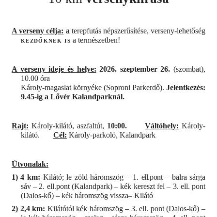
A verseny célja:
a
terepfutás népszerűsítése, verseny-lehetőség
kezdőknek is
a természetben!
A verseny ideje és helye:
2026. szeptember 26.
(szombat),
10.00 óra
Károly-magaslat környéke (Soproni Parkerdő).
Jelentkezés:
9.45-ig a Lővér Kalandparknál.
Rajt:
Károly-kilátó, aszfaltút,
10:00.
Váltóhely:
Károly-
kilátó.
Cél:
Károly-parkoló, Kalandpark
Útvonalak:
1) 4 km:
Kilátó; le zöld háromszög – 1.
ell.pont
– balra sárga
sáv – 2. ell.pont (Kalandpark)
– kék kereszt fel – 3. ell. pont
(Dalos-kő) – kék háromszög vissza– Kilátó
2) 2,4 km:
Kilátótól kék háromszög – 3. ell. pont (Dalos-kő) –