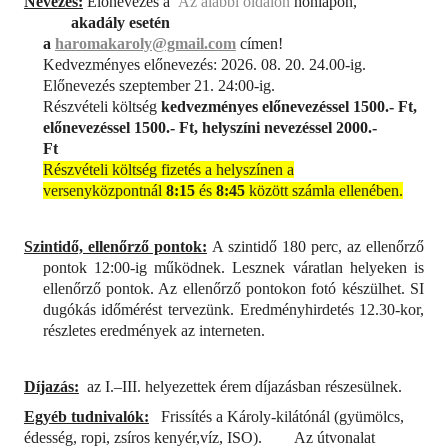
Nevezés:
Előnevezés a
Az alábbi oldalon
honlapon,
akadály esetén
a
haromakaroly@gmail.com
címen!
Kedvezményes előnevezés: 2026. 08. 20. 24.00-ig.
Előnevezés szeptember 21. 24:00-ig.
Részvételi költség
kedvezményes előnevezéssel 1500.- Ft,
előnevezéssel 1500.- Ft, helyszíni nevezéssel 2000.-
Ft
Részvételi költség fizetés a helyszínen a
versenyközpontnál
8:15
és
8:45
között számla ellenében.
Szintidő, ellenőrző pontok:
A szintidő 180 perc, az ellenőrző
pontok 12:00-ig működnek. Lesznek váratlan helyeken is
ellenőrző pontok. Az ellenőrző pontokon fotó készülhet. SI
dugókás időmérést tervezünk. Eredményhirdetés 12.30-kor,
részletes eredmények az interneten.
Díjazás:
az I.–III. helyezettek érem díjazásban részesülnek.
Egyéb tudnivalók:
Frissítés a Károly-kilátónál (gyümölcs,
édesség, ropi, zsíros kenyér,víz, ISO).
Az útvonalat