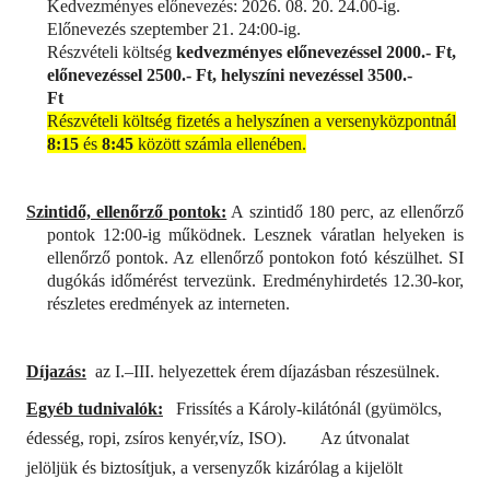
Kedvezményes előnevezés: 2026. 08. 20. 24.00-ig.
Előnevezés szeptember 21. 24:00-ig.
Részvételi költség
kedvezményes előnevezéssel 2000.- Ft,
előnevezéssel 2500.- Ft, helyszíni nevezéssel 3500.-
Ft
Részvételi költség fizetés a helyszínen a versenyközpontnál
8:15
és
8:45
között számla ellenében.
Szintidő, ellenőrző pontok:
A szintidő 180 perc, az ellenőrző
pontok 12:00-ig működnek. Lesznek váratlan helyeken is
ellenőrző pontok. Az ellenőrző pontokon fotó készülhet. SI
dugókás időmérést tervezünk. Eredményhirdetés 12.30-kor,
részletes eredmények az interneten.
Díjazás:
az I.–III. helyezettek érem díjazásban részesülnek.
Egyéb tudnivalók:
Frissítés a Károly-kilátónál (gyümölcs,
édesség, ropi, zsíros kenyér,víz, ISO).
Az útvonalat
jelöljük és biztosítjuk, a versenyzők kizárólag a kijelölt