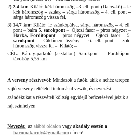
2) 2,4 km:
Kilátó; kék háromszög –3. ell. pont (Dalos-kő) – le
kék háromszög – szalag – sárga háromszög – 4. ell. pont –
sárga háromszög vissza fel,
3) 14,7 km:
Kilátó; le szánkópálya, sárga háromszög – 4. ell.
pont – balra 5.
sarokpont
– Ojtozi fasor – piros négyzet –
Harka,
Fordítópont
– piros négyzet – Ojtozi fasor – 5.
sarokpont
– Ciklámen ösvény – 6. ell. pont – zöld
háromszög vissza fel – Kilátó; –
CÉL: Károly-parkoló (aszfalton) Sarokpont – Fordítópont
távolság 5,55 km
A verseny résztvevői:
Mindazok a futók, akik a nehéz terepen
zajló verseny feltételeit tudomásul veszik, és nevezési
szándékukat a részvételi költség egyidejű befizetésével jelzik a
rajt színhelyén.
Nevezés:
az
alábbi oldalon
vagy
akadály esetén a
haromakaroly@gmail.com
címen!