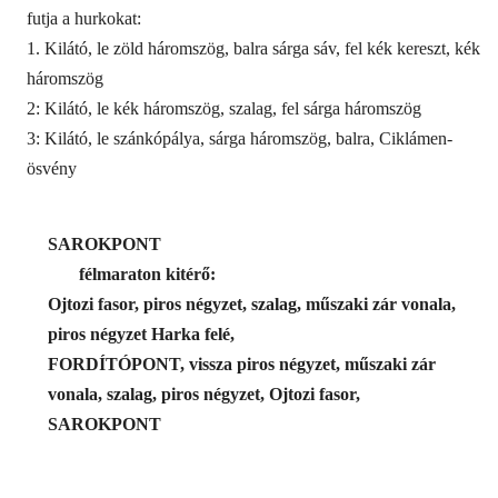
futja a hurkokat:
1. Kilátó, le zöld háromszög, balra sárga sáv, fel kék kereszt, kék
háromszög
2: Kilátó, le kék háromszög, szalag, fel sárga háromszög
3: Kilátó, le szánkópálya, sárga háromszög, balra, Ciklámen-
ösvény
SAROKPONT
félmaraton kitérő:
Ojtozi fasor, piros négyzet, szalag, műszaki zár vonala,
piros négyzet Harka felé,
FORDÍTÓPONT, vissza piros négyzet, műszaki zár
vonala, szalag, piros négyzet, Ojtozi fasor,
SAROKPONT