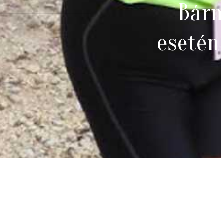
Bárm
esetén