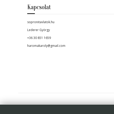
Kapcsolat
sopronitavlatok.hu
Lederer György
+36 30 851 1659
haromakaroly@gmail.com