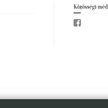
Közösségi méd
Copyright © 2026 Soproni Távlatok. Minden jog fenntartva.