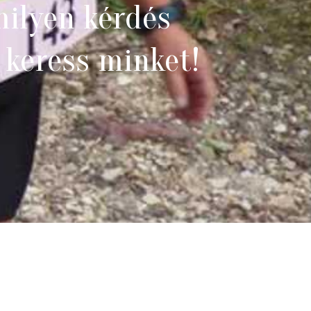
ilyen kérdés
 keress minket!